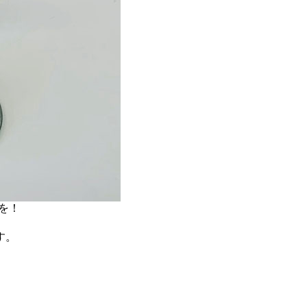
を！
す。