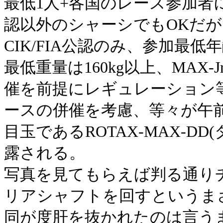
最低1人+各国のレース参加者に応
認以外のシャーシでもOKだ
CIK/FIA公認のみ、参加最低年齢
最低重量は160kg以上、MA
催を前提にレギュレーション
ースの併催を考慮、等々が午
目玉であるROTAX-MAX-D
露される。
写真を見てもらえば判る通り
リアシャフトを回すというま
同が度肝を抜かれたのは言う