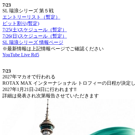
7/23
SL 瑞浪シリーズ 第５戦
エントリーリスト（暫定）
ピット割り(暫定)
7/25(土)スケジュール（暫定）
7/26(日)スケジュール（暫定）
SL 瑞浪シリーズ 情報ページ
※最新情報は上記情報ページでご確認ください
YouTube Live Rd5
7/23
2027年マカオで行われる
ROTAX MAX インターナショナル トロフィーの日程が決定し
2027年1月21日-24日に行われます‼️
詳細は発表され次第報告させていただきます